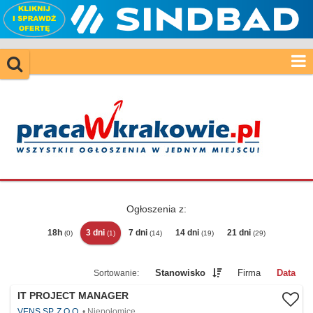
Ogłoszenia z:
18h
3 dni
7 dni
14 dni
21 dni
(0)
(1)
(14)
(19)
(29)
Stanowisko
Firma
Data
IT PROJECT MANAGER
VENS SP. Z O.O.
Niepołomice