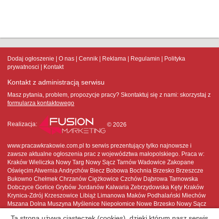
Dodaj ogłoszenie
O nas
Cennik
Reklama
Regulamin
Polityka
prywatnosci
Kontakt
Kontakt z administracją serwisu
Masz pytania, problem, propozycje pracy? Skontaktuj się z nami:
skorzystaj z
formularza kontaktowego
Realizacja:
© 2026
www.pracawkrakowie.com.pl to serwis prezentujący tylko najnowsze i
zawsze aktualne ogłoszenia prac z województwa małopolskiego. Praca w:
Kraków Wieliczka Nowy Targ Nowy Sącz Tarnów Wadowice Zakopane
Oświęcim Alwernia Andrychów Biecz Bobowa Bochnia Brzesko Brzeszcze
Bukowno Chełmek Chrzanów Ciężkowice Czchów Dąbrowa Tarnowska
Dobczyce Gorlice Grybów Jordanów Kalwaria Zebrzydowska Kęty Kraków
Krynica-Zdrój Krzeszowice Libiąż Limanowa Maków Podhalański Miechów
Mszana Dolna Muszyna Myślenice Niepołomice Nowe Brzesko Nowy Sącz
Nowy Targ Nowy Wiśnicz Olkusz Oświęcim Piwniczna-Zdrój Proszowice
Ta strona używa ciasteczek (cookies), dzięki którym nasz serwis