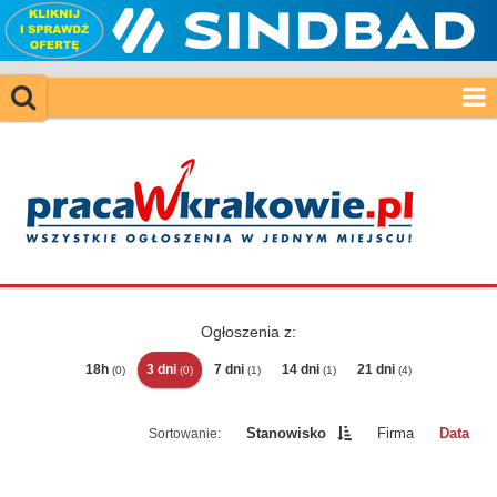
Ogłoszenia z:
18h
3 dni
7 dni
14 dni
21 dni
(0)
(0)
(1)
(1)
(4)
Stanowisko
Firma
Data