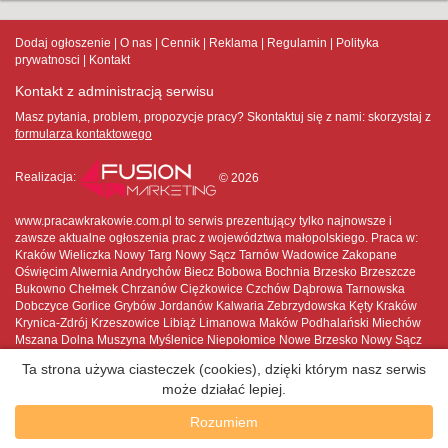
Dodaj ogłoszenie
O nas
Cennik
Reklama
Regulamin
Polityka
prywatnosci
Kontakt
Kontakt z administracją serwisu
Masz pytania, problem, propozycje pracy? Skontaktuj się z nami:
skorzystaj z
formularza kontaktowego
Realizacja:
© 2026
www.pracawkrakowie.com.pl to serwis prezentujący tylko najnowsze i
zawsze aktualne ogłoszenia prac z województwa małopolskiego. Praca w:
Kraków Wieliczka Nowy Targ Nowy Sącz Tarnów Wadowice Zakopane
Oświęcim Alwernia Andrychów Biecz Bobowa Bochnia Brzesko Brzeszcze
Bukowno Chełmek Chrzanów Ciężkowice Czchów Dąbrowa Tarnowska
Dobczyce Gorlice Grybów Jordanów Kalwaria Zebrzydowska Kęty Kraków
Krynica-Zdrój Krzeszowice Libiąż Limanowa Maków Podhalański Miechów
Mszana Dolna Muszyna Myślenice Niepołomice Nowe Brzesko Nowy Sącz
Nowy Targ Nowy Wiśnicz Olkusz Oświęcim Piwniczna-Zdrój Proszowice
Ta strona używa ciasteczek (cookies), dzięki którym nasz serwis
Rabka-Zdrój Radłów Ryglice Skała Skawina Słomniki Stary Sącz Sucha
może działać lepiej.
Beskidzka Sułkowice Szczawnica Szczucin Świątniki Górne Tarnów
Trzebinia Tuchów Wadowice Wieliczka Wojnicz Wolbrom Zakliczyn
Rozumiem
Zakopane Zator Żabno