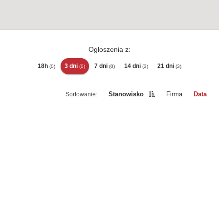
Ogłoszenia z:
18h
3 dni
7 dni
14 dni
21 dni
(0)
(0)
(0)
(3)
(3)
Stanowisko
Firma
Data