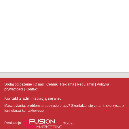
Dodaj ogłoszenie
O nas
Cennik
Reklama
Regulamin
Polityka
prywatnosci
Kontakt
Kontakt z administracją serwisu
Masz pytania, problem, propozycje pracy? Skontaktuj się z nami:
skorzystaj z
formularza kontaktowego
Realizacja:
© 2026