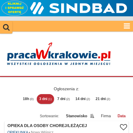
Ogłoszenia z:
18h
3 dni
7 dni
14 dni
21 dni
(0)
(1)
(2)
(2)
(2)
Stanowisko
Firma
Data
OPIEKA DLA OSOBY CHOREJ/LEŻĄCEJ
OPIEKUNKA
Nowy Wiśnicz