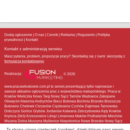
Dodaj ogłoszenie
O nas
Cennik
Reklama
Regulamin
Polityka
prywatnosci
Kontakt
Kontakt z administracją serwisu
Masz pytania, problem, propozycje pracy? Skontaktuj się z nami:
skorzystaj z
formularza kontaktowego
Realizacja:
© 2026
www.pracawkrakowie.com.pl to serwis prezentujący tylko najnowsze i
zawsze aktualne ogłoszenia prac z województwa małopolskiego. Praca w:
Kraków Wieliczka Nowy Targ Nowy Sącz Tarnów Wadowice Zakopane
Oświęcim Alwernia Andrychów Biecz Bobowa Bochnia Brzesko Brzeszcze
Bukowno Chełmek Chrzanów Ciężkowice Czchów Dąbrowa Tarnowska
Dobczyce Gorlice Grybów Jordanów Kalwaria Zebrzydowska Kęty Kraków
Krynica-Zdrój Krzeszowice Libiąż Limanowa Maków Podhalański Miechów
Mszana Dolna Muszyna Myślenice Niepołomice Nowe Brzesko Nowy Sącz
Nowy Targ Nowy Wiśnicz Olkusz Oświęcim Piwniczna-Zdrój Proszowice
Ta strona używa ciasteczek (cookies), dzięki którym nasz serwis