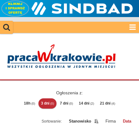
Ogłoszenia z:
18h
3 dni
7 dni
14 dni
21 dni
(0)
(0)
(0)
(2)
(4)
Stanowisko
Firma
Data