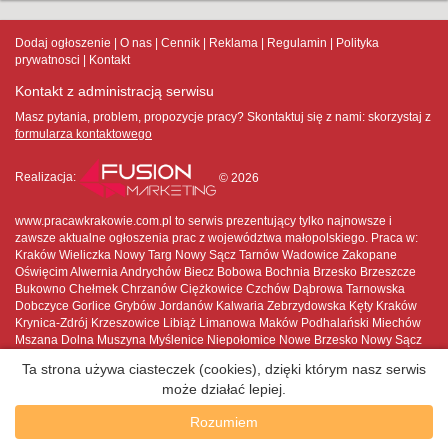
Dodaj ogłoszenie
O nas
Cennik
Reklama
Regulamin
Polityka
prywatnosci
Kontakt
Kontakt z administracją serwisu
Masz pytania, problem, propozycje pracy? Skontaktuj się z nami:
skorzystaj z
formularza kontaktowego
Realizacja:
© 2026
www.pracawkrakowie.com.pl to serwis prezentujący tylko najnowsze i
zawsze aktualne ogłoszenia prac z województwa małopolskiego. Praca w:
Kraków Wieliczka Nowy Targ Nowy Sącz Tarnów Wadowice Zakopane
Oświęcim Alwernia Andrychów Biecz Bobowa Bochnia Brzesko Brzeszcze
Bukowno Chełmek Chrzanów Ciężkowice Czchów Dąbrowa Tarnowska
Dobczyce Gorlice Grybów Jordanów Kalwaria Zebrzydowska Kęty Kraków
Krynica-Zdrój Krzeszowice Libiąż Limanowa Maków Podhalański Miechów
Mszana Dolna Muszyna Myślenice Niepołomice Nowe Brzesko Nowy Sącz
Nowy Targ Nowy Wiśnicz Olkusz Oświęcim Piwniczna-Zdrój Proszowice
Ta strona używa ciasteczek (cookies), dzięki którym nasz serwis
Rabka-Zdrój Radłów Ryglice Skała Skawina Słomniki Stary Sącz Sucha
może działać lepiej.
Beskidzka Sułkowice Szczawnica Szczucin Świątniki Górne Tarnów
Trzebinia Tuchów Wadowice Wieliczka Wojnicz Wolbrom Zakliczyn
Rozumiem
Zakopane Zator Żabno