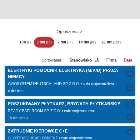
Ogłoszenia z:
18h
3 dni
7 dni
14 dni
21 dni
(3)
(16)
(44)
(83)
(128)
Stanowisko
Firma
Data
ELEKTRYK/ POMOCNIK ELEKTRYKA (M/K/D) PRACA
NIEMCY
WROSYSTEM DEUTSCHLAND SP. Z O.O.
całe województwo
4 dni temu
POSZUKIWANY PŁYTKARZ, BRYGADY PŁYTKARSKIE
READY BATHROOM SP. Z O.O.
całe województwo
19 dni temu
ZATRUDNIĘ KIEROWCĘ C+E
GLOBTRAQ DEVELOPMENT
całe województwo