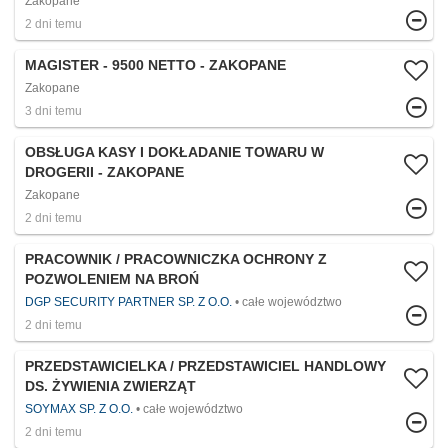
Zakopane
2 dni temu
MAGISTER - 9500 NETTO - ZAKOPANE
Zakopane
3 dni temu
OBSŁUGA KASY I DOKŁADANIE TOWARU W
DROGERII - ZAKOPANE
Zakopane
2 dni temu
PRACOWNIK / PRACOWNICZKA OCHRONY Z
POZWOLENIEM NA BROŃ
DGP SECURITY PARTNER SP. Z O.O.
całe województwo
2 dni temu
PRZEDSTAWICIELKA / PRZEDSTAWICIEL HANDLOWY
DS. ŻYWIENIA ZWIERZĄT
SOYMAX SP. Z O.O.
całe województwo
2 dni temu