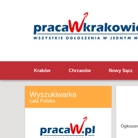
Kraków
Chrzanów
Nowy Sącz
Wyszukiwarka
cała Polska
Ogłoszen