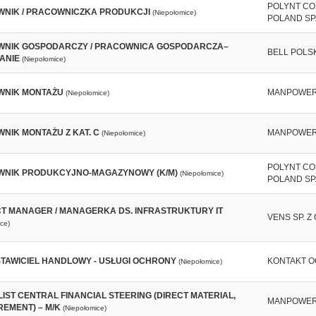
POLYNT CO
NIK / PRACOWNICZKA PRODUKCJI
(Niepołomice)
POLAND SP. 
NIK GOSPODARCZY / PRACOWNICA GOSPODARCZA–
BELL POLSKA
ANIE
(Niepołomice)
WNIK MONTAŻU
MANPOWE
(Niepołomice)
NIK MONTAŻU Z KAT. C
MANPOWE
(Niepołomice)
POLYNT CO
NIK PRODUKCYJNO-MAGAZYNOWY (K/M)
(Niepołomice)
POLAND SP. 
T MANAGER / MANAGERKA DS. INFRASTRUKTURY IT
VENS SP. Z 
ce)
TAWICIEL HANDLOWY - USŁUGI OCHRONY
KONTAKT 
(Niepołomice)
LIST CENTRAL FINANCIAL STEERING (DIRECT MATERIAL,
MANPOWE
EMENT) – M/K
(Niepołomice)