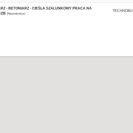
RZ - BETONIARZ - CIEŚLA SZALUNKOWY PRACA NA
TECHNOBU
ZIE
(Niepołomice)