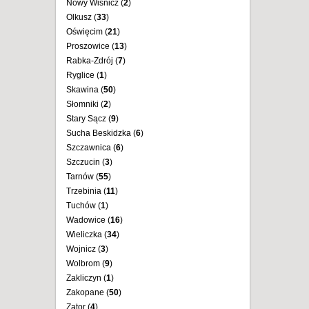
Nowy Wiśnicz (
2
)
Olkusz (
33
)
Oświęcim (
21
)
Proszowice (
13
)
Rabka-Zdrój (
7
)
Ryglice (
1
)
Skawina (
50
)
Słomniki (
2
)
Stary Sącz (
9
)
Sucha Beskidzka (
6
)
Szczawnica (
6
)
Szczucin (
3
)
Tarnów (
55
)
Trzebinia (
11
)
Tuchów (
1
)
Wadowice (
16
)
Wieliczka (
34
)
Wojnicz (
3
)
Wolbrom (
9
)
Zakliczyn (
1
)
Zakopane (
50
)
Zator (
4
)