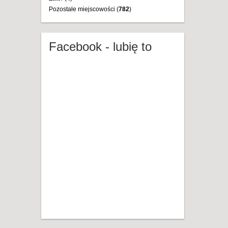
Pozostałe miejscowości (
782
)
Facebook - lubię to