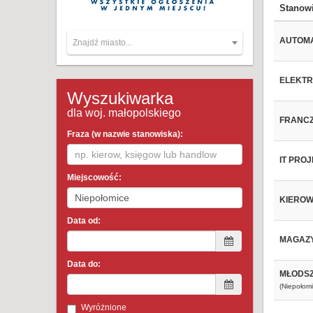
Stanow
AUTOM
Znajdź miasto...
ELEKT
Wyszukiwarka
dla woj. małopolskiego
FRANCZ
Fraza (w nazwie stanowiska):
IT PRO
Miejscowość:
KIEROW
Data od:
MAGAZY
Data do:
MŁODSZ
(Niepołomi
Wyróżnione