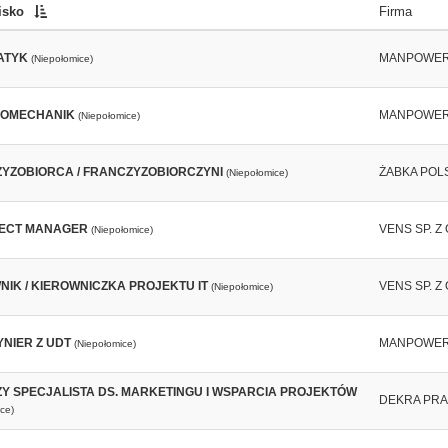
isko
Firma
ATYK
MANPOWE
(Niepołomice)
ROMECHANIK
MANPOWE
(Niepołomice)
YZOBIORCA / FRANCZYZOBIORCZYNI
ŻABKA POL
(Niepołomice)
JECT MANAGER
VENS SP. Z 
(Niepołomice)
NIK / KIEROWNICZKA PROJEKTU IT
VENS SP. Z 
(Niepołomice)
NIER Z UDT
MANPOWE
(Niepołomice)
Y SPECJALISTA DS. MARKETINGU I WSPARCIA PROJEKTÓW
DEKRA PRAC
ce)