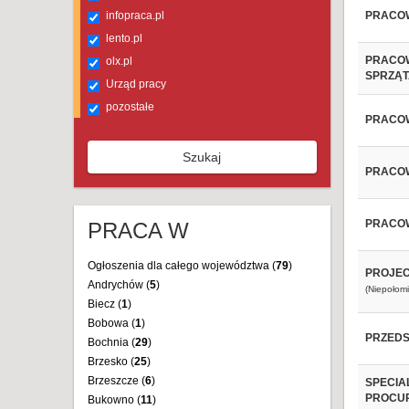
infopraca.pl
PRACOW
lento.pl
PRACOW
olx.pl
SPRZĄT
Urząd pracy
pozostałe
PRACO
Szukaj
PRACOW
PRACOW
PRACA W
Ogłoszenia dla całego województwa (
79
)
PROJEC
Andrychów (
5
)
(Niepołomi
Biecz (
1
)
Bobowa (
1
)
PRZEDS
Bochnia (
29
)
Brzesko (
25
)
Brzeszcze (
6
)
SPECIA
PROCUR
Bukowno (
11
)