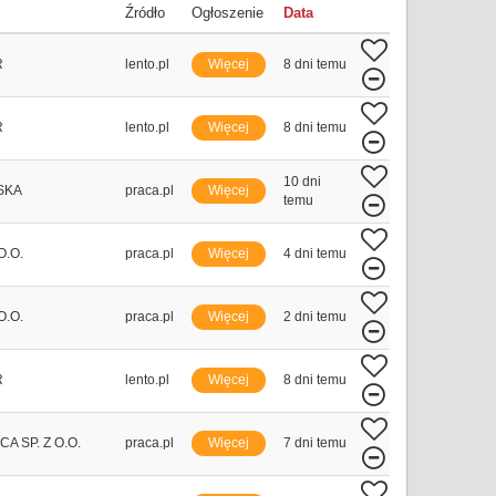
Źródło
Ogłoszenie
Data
R
lento.pl
Więcej
8 dni temu
R
lento.pl
Więcej
8 dni temu
10 dni
SKA
praca.pl
Więcej
temu
O.O.
praca.pl
Więcej
4 dni temu
O.O.
praca.pl
Więcej
2 dni temu
R
lento.pl
Więcej
8 dni temu
A SP. Z O.O.
praca.pl
Więcej
7 dni temu