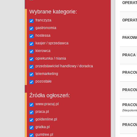
OPERAT
Wybrane kategorie:
franczyza
OPERAT
gastronomia
hostessa
PAKOWA
kasjer / sprzedawca
kierowca
PRACA 
opiekunka / niania
przedstawiciel handlowy / doradca
PRACOW
telemarketing
pozostałe
PRACOW
Źródła ogłoszeń:
www.pracuj.pl
PRACOW
(Niepołomi
praca.pl
goldenline.pl
PRACOW
gratka.pl
gumtree.pl