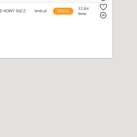
12 dni
D NOWY SĄCZ
lento.pl
Więcej
temu