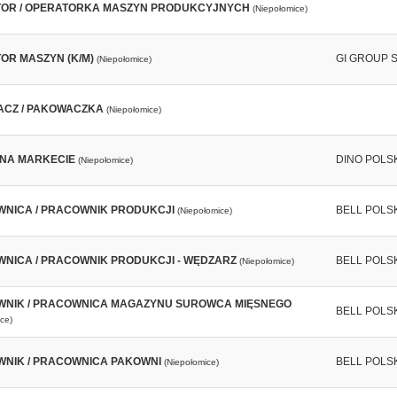
OR / OPERATORKA MASZYN PRODUKCYJNYCH
(Niepołomice)
OR MASZYN (K/M)
GI GROUP S
(Niepołomice)
CZ / PAKOWACZKA
(Niepołomice)
NA MARKECIE
DINO POLS
(Niepołomice)
NICA / PRACOWNIK PRODUKCJI
BELL POLSKA
(Niepołomice)
NICA / PRACOWNIK PRODUKCJI - WĘDZARZ
BELL POLSKA
(Niepołomice)
NIK / PRACOWNICA MAGAZYNU SUROWCA MIĘSNEGO
BELL POLSKA
ce)
NIK / PRACOWNICA PAKOWNI
BELL POLSKA
(Niepołomice)