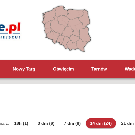
Nowy Targ
Oświęcim
Tarnów
Wad
ia z:
18h
(1)
3 dni
(6)
7 dni
(8)
14 dni
(24)
21 dni