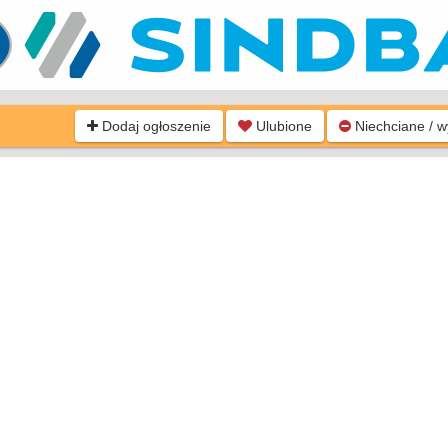
Dodaj ogłoszenie
Ulubione
Niechciane / 