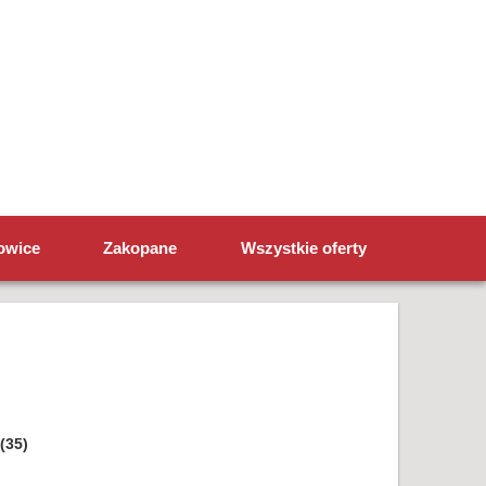
owice
Zakopane
Wszystkie oferty
(35)