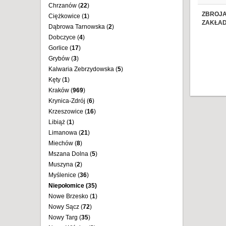
Chrzanów (
22
)
ZBROJA
Ciężkowice (
1
)
ZAKŁAD
Dąbrowa Tarnowska (
2
)
Dobczyce (
4
)
Gorlice (
17
)
Grybów (
3
)
Kalwaria Zebrzydowska (
5
)
Kęty (
1
)
Kraków (
969
)
Krynica-Zdrój (
6
)
Krzeszowice (
16
)
Libiąż (
1
)
Limanowa (
21
)
Miechów (
8
)
Mszana Dolna (
5
)
Muszyna (
2
)
Myślenice (
36
)
Niepołomice (
35
)
Nowe Brzesko (
1
)
Nowy Sącz (
72
)
Nowy Targ (
35
)