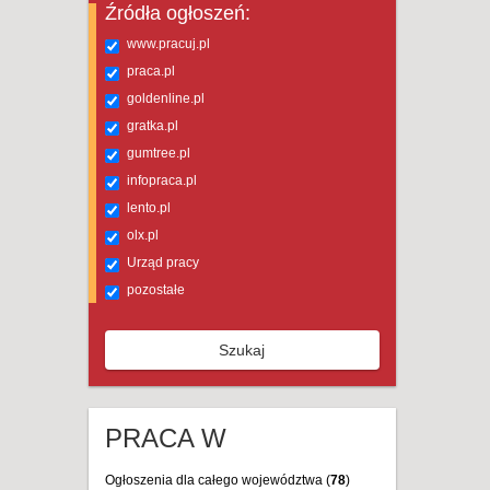
Źródła ogłoszeń:
www.pracuj.pl
praca.pl
goldenline.pl
gratka.pl
gumtree.pl
infopraca.pl
lento.pl
olx.pl
Urząd pracy
pozostałe
Szukaj
PRACA W
Ogłoszenia dla całego województwa (
78
)