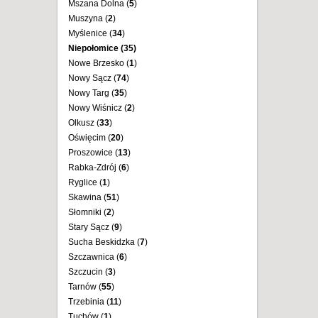
Mszana Dolna (
5
)
Muszyna (
2
)
Myślenice (
34
)
Niepołomice (
35
)
Nowe Brzesko (
1
)
Nowy Sącz (
74
)
Nowy Targ (
35
)
Nowy Wiśnicz (
2
)
Olkusz (
33
)
Oświęcim (
20
)
Proszowice (
13
)
Rabka-Zdrój (
6
)
Ryglice (
1
)
Skawina (
51
)
Słomniki (
2
)
Stary Sącz (
9
)
Sucha Beskidzka (
7
)
Szczawnica (
6
)
Szczucin (
3
)
Tarnów (
55
)
Trzebinia (
11
)
Tuchów (
1
)