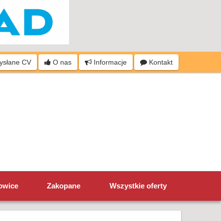
wysłane CV
O nas
Informacje
Kontakt
owice
Zakopane
Wszystkie oferty