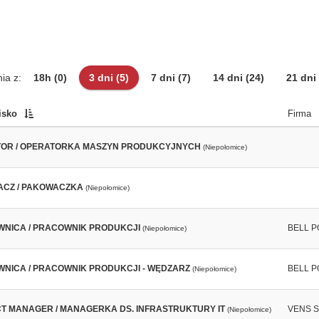
ia z:
18h
(0)
3 dni
(5)
7 dni
(7)
14 dni
(24)
21 dni
isko
Firma
OR / OPERATORKA MASZYN PRODUKCYJNYCH
(Niepołomice)
CZ / PAKOWACZKA
(Niepołomice)
NICA / PRACOWNIK PRODUKCJI
BELL PO
(Niepołomice)
NICA / PRACOWNIK PRODUKCJI - WĘDZARZ
BELL PO
(Niepołomice)
T MANAGER / MANAGERKA DS. INFRASTRUKTURY IT
VENS SP
(Niepołomice)