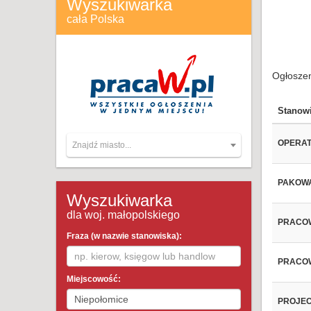
Wyszukiwarka
cała Polska
Ogłoszen
Stanow
OPERAT
Znajdź miasto...
PAKOWA
Wyszukiwarka
dla woj. małopolskiego
PRACOW
Fraza (w nazwie stanowiska):
PRACOW
Miejscowość:
PROJEC