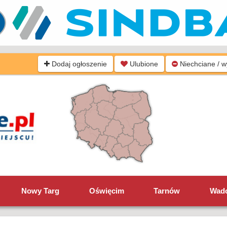
Dodaj ogłoszenie
Ulubione
Niechciane / 
Nowy Targ
Oświęcim
Tarnów
Wad