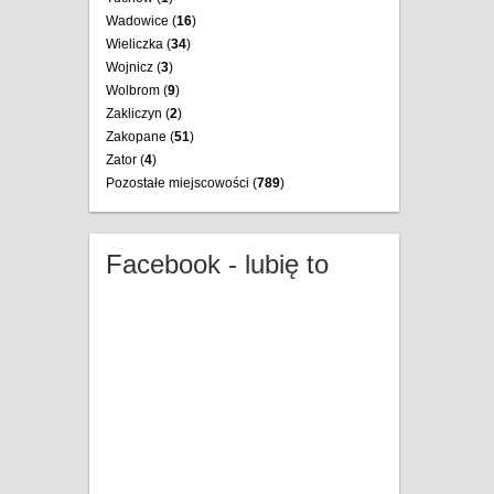
Wadowice (
16
)
Wieliczka (
34
)
Wojnicz (
3
)
Wolbrom (
9
)
Zakliczyn (
2
)
Zakopane (
51
)
Zator (
4
)
Pozostałe miejscowości (
789
)
Facebook - lubię to