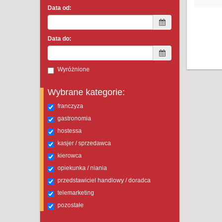
Data od:
Data do:
Wyróżnione
Wybrane kategorie:
franczyza
gastronomia
hostessa
kasjer / sprzedawca
kierowca
opiekunka / niania
przedstawiciel handlowy / doradca
telemarketing
pozostałe