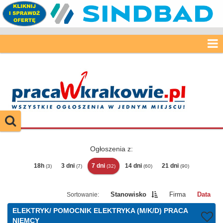
Ogłoszenia z:
18h
3 dni
7 dni
14 dni
21 dni
(3)
(7)
(32)
(60)
(90)
Stanowisko
Firma
Data
ELEKTRYK/ POMOCNIK ELEKTRYKA (M/K/D) PRACA
NIEMCY