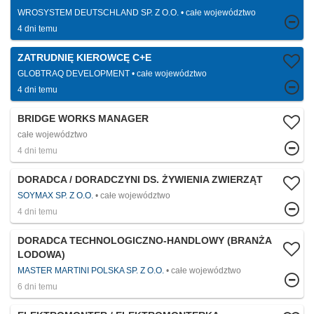
WROSYSTEM DEUTSCHLAND SP. Z O.O.
całe województwo
4 dni temu
ZATRUDNIĘ KIEROWCĘ C+E
GLOBTRAQ DEVELOPMENT
całe województwo
4 dni temu
BRIDGE WORKS MANAGER
całe województwo
4 dni temu
DORADCA / DORADCZYNI DS. ŻYWIENIA ZWIERZĄT
SOYMAX SP. Z O.O.
całe województwo
4 dni temu
DORADCA TECHNOLOGICZNO-HANDLOWY (BRANŻA
LODOWA)
MASTER MARTINI POLSKA SP. Z O.O.
całe województwo
6 dni temu