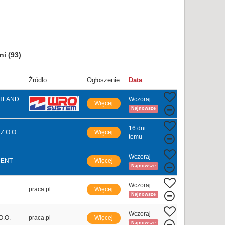
dni
(93)
Źródło
Ogłoszenie
Data
HLAND
Wczoraj
Więcej
Najnowsze
16 dni
Z O.O.
Więcej
temu
Wczoraj
MENT
Więcej
Najnowsze
Wczoraj
praca.pl
Więcej
Najnowsze
Wczoraj
O.O.
praca.pl
Więcej
Najnowsze