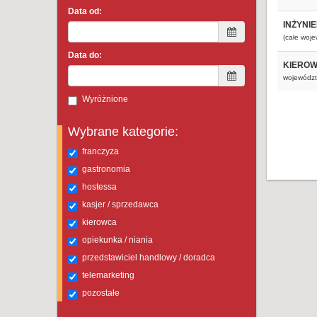
Data od:
INŻYNI
(całe woj
Data do:
KIEROW
województ
Wyróżnione
Wybrane kategorie:
franczyza
gastronomia
hostessa
kasjer / sprzedawca
kierowca
opiekunka / niania
przedstawiciel handlowy / doradca
telemarketing
pozostałe