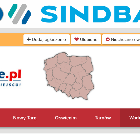
Dodaj ogłoszenie
Ulubione
Niechciane / 
Nowy Targ
Oświęcim
Tarnów
Wad