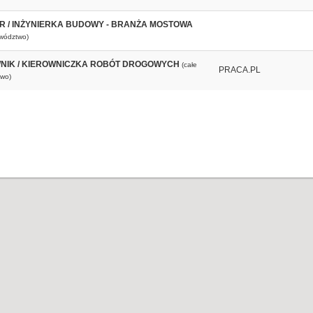
ER / INŻYNIERKA BUDOWY - BRANŻA MOSTOWA
ewództwo)
NIK / KIEROWNICZKA ROBÓT DROGOWYCH
(całe
PRACA.PL
wo)