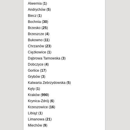
Alwernia (
1
)
Andrychów (
5
)
Biecz (
1
)
Bochnia (
30
)
Brzesko (
25
)
Brzeszcze (
4
)
Bukowno (
11
)
Chrzanów (
23
)
Ciężkowice (
1
)
Dąbrowa Tarnowska (
3
)
Dobczyce (
4
)
Gorlice (
17
)
Grybów (
3
)
Kalwaria Zebrzydowska (
5
)
Kęty (
1
)
Kraków (
990
)
Krynica-Zdrój (
6
)
Krzeszowice (
16
)
Libiąż (
1
)
Limanowa (
21
)
Miechów (
9
)