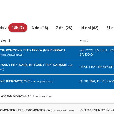
ia z:
18h
(7)
3 dni
(18)
7 dni
(28)
14 dni
(62)
21 
isko
Firma
YK/ POMOCNIK ELEKTRYKA (M/K/D) PRACA
WROSYSTEM DEUTSC
SP. Z O.O.
(całe województwo)
IWANY PŁYTKARZ, BRYGADY PŁYTKARSKIE
(całe
READY BATHROOM SP. 
wo)
NIĘ KIEROWCĘ C+E
GLOBTRAQ DEVELOP
(całe województwo)
E WORKS MANAGER
(całe województwo)
OMONTER / ELEKTROMONTERKA
VICTOR ENERGY SP. Z 
(całe województwo)