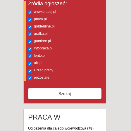
Źródła ogłoszeń:
www.pracuj.pl
praca.pl
goldenline.pl
gratka.pl
gumtree.pl
infopraca.pl
lento.pl
olx.pl
Urząd pracy
pozostałe
Szukaj
PRACA W
Ogłoszenia dla całego województwa (
78
)