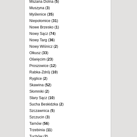
Mszana Dolna (
5
)
Muszyna (
3
)
Myślenice (
35
)
Niepołomice (
31
)
Nowe Brzesko (
1
)
Nowy Sącz (
74
)
Nowy Targ (
36
)
Nowy Wiśnicz (
2
)
Olkusz (
33
)
Oświęcim (
23
)
Proszowice (
12
)
Rabka-Zdrój (
10
)
Ryglice (
2
)
Skawina (
52
)
Słomniki (
2
)
Stary Sącz (
10
)
Sucha Beskidzka (
2
)
Szczawnica (
5
)
Szczucin (
3
)
Tarnów (
56
)
Trzebinia (
11
)
Tuchów (
2
)