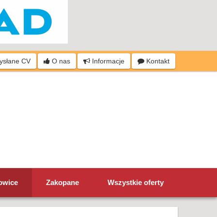
wysłane CV
O nas
Informacje
Kontakt
owice
Zakopane
Wszystkie oferty