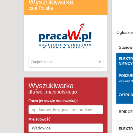
Wyszukiwarka
cała Polska
Ogłoszen
Stanow
ELEKTR
Znajdź miasto...
NIEMCY
POSZUK
województ
Wyszukiwarka
dla woj. małopolskiego
ZATRUD
Fraza (w nazwie stanowiska):
BRIDG
Miejscowość:
ELEKTR