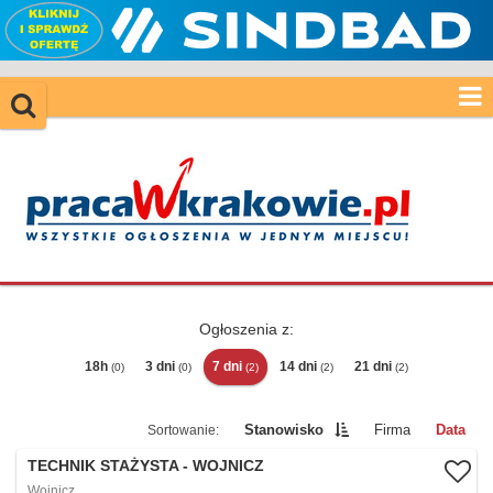
Ogłoszenia z:
18h
3 dni
7 dni
14 dni
21 dni
(0)
(0)
(2)
(2)
(2)
Stanowisko
Firma
Data
TECHNIK STAŻYSTA - WOJNICZ
Wojnicz